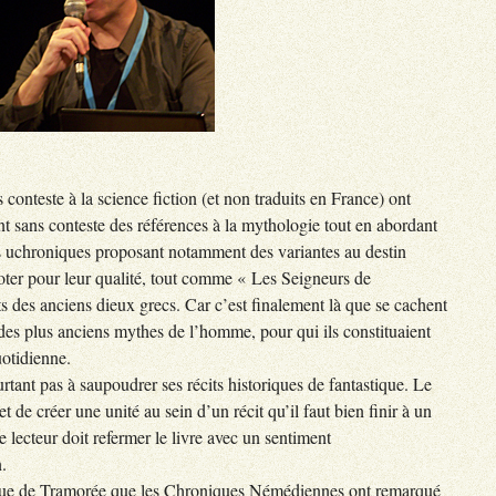
 conteste à la science fiction (et non traduits en France) ont
nt sans conteste des références à la mythologie tout en abordant
s uchroniques proposant notamment des variantes au destin
oter pour leur qualité, tout comme « Les Seigneurs de
 des anciens dieux grecs. Car c’est finalement là que se cachent
u des plus anciens mythes de l’homme, pour qui ils constituaient
otidienne.
urtant pas à saupoudrer ses récits historiques de fantastique. Le
et de créer une unité au sein d’un récit qu’il faut bien finir à un
 lecteur doit refermer le livre avec un sentiment
.
ique de Tramorée que les Chroniques Némédiennes ont remarqué