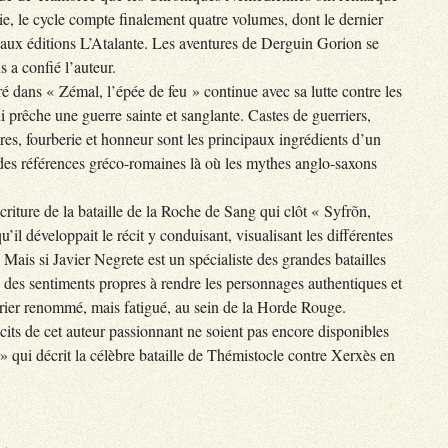
gie, le cycle compte finalement quatre volumes, dont le dernier
 aux éditions L’Atalante. Les aventures de Derguin Gorion se
 a confié l’auteur.
é dans « Zémal, l’épée de feu » continue avec sa lutte contre les
 prêche une guerre sainte et sanglante. Castes de guerriers,
es, fourberie et honneur sont les principaux ingrédients d’un
 des références gréco-romaines là où les mythes anglo-saxons
’écriture de la bataille de la Roche de Sang qui clôt « Syfrõn,
il développait le récit y conduisant, visualisant les différentes
Mais si Javier Negrete est un spécialiste des grandes batailles
li des sentiments propres à rendre les personnages authentiques et
errier renommé, mais fatigué, au sein de la Horde Rouge.
récits de cet auteur passionnant ne soient pas encore disponibles
 qui décrit la célèbre bataille de Thémistocle contre Xerxès en