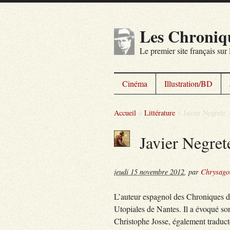
Les Chroniq
Le premier site français su
Cinéma
Illustration/BD
Accueil
>
Littérature
>
Javier Negrete
Javier Negret
jeudi 15 novembre 2012
,
par
Chrysago
L’auteur espagnol des Chroniques de 
Utopiales de Nantes. Il a évoqué son
Christophe Josse, également traducteu