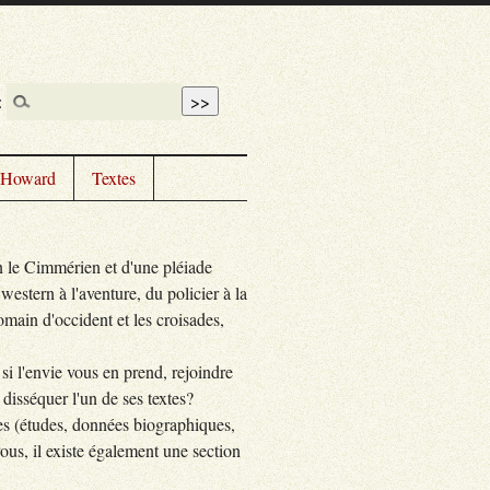
:
. Howard
Textes
n le Cimmérien et d'une pléiade
western à l'aventure, du policier à la
omain d'occident et les croisades,
 si l'envie vous en prend, rejoindre
isséquer l'un de ses textes?
es (études, données biographiques,
 vous, il existe également une section