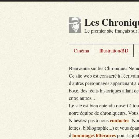
Les Chroniq
Le premier site français su
Cinéma
Illustration/BD
Bienvenue sur les Chroniques Némé
Ce site web est consacré à l'écriva
d'autres personnages appartenant à un
boxe, des récits historiques allant d
entre autres...
Le site est bien entendu ouvert à t
notre équipe de chroniqueurs. Vous 
conta
cter
N'hésitez pas à nous
. No
lettres, bibliographie...) et vous épa
hommages littéraires
d'
pour laquel