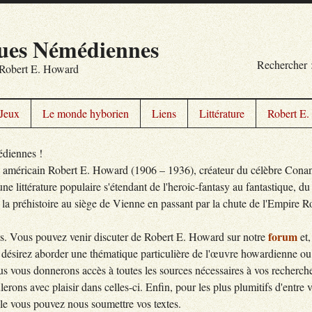
ues Némédiennes
Rechercher 
r Robert E. Howard
Jeux
Le monde hyborien
Liens
Littérature
Robert E
diennes !
in américain Robert E. Howard (1906 – 1936), créateur du célèbre Cona
e littérature populaire s'étendant de l'heroic-fantasy au fantastique, du 
e la préhistoire au siège de Vienne en passant par la chute de l'Empire R
forum
ous. Vous pouvez venir discuter de Robert E. Howard sur notre
et,
désirez aborder une thématique particulière de l'œuvre howardienne ou d
us vous donnerons accès à toutes les sources nécessaires à vos recherch
ulerons avec plaisir dans celles-ci. Enfin, pour les plus plumitifs d'entre
le vous pouvez nous soumettre vos textes.