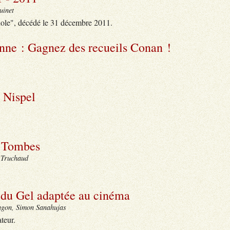
uinet
Idole", décédé le 31 décembre 2011.
nne : Gagnez des recueils Conan !
 Nispel
s Tombes
 Truchaud
 du Gel adaptée au cinéma
agon, Simon Sanahujas
teur.