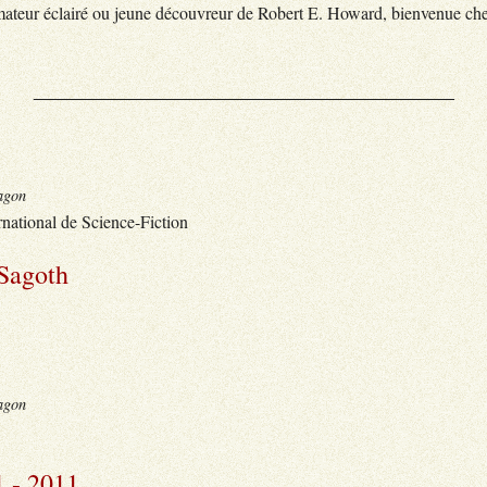
mateur éclairé ou jeune découvreur de Robert E. Howard, bienvenue che
___________________________________________
agon
rnational de Science-Fiction
-Sagoth
agon
1 - 2011